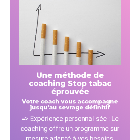
Une méthode de
coaching Stop tabac
éprouvée
Votre coach vous accompagne
jusqu'au sevrage définitif
=> Expérience personnalisée : Le
coaching offre un programme sur
mesure adapté à vos besoins,