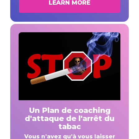
LEARN MORE
Un Plan de coaching
d'attaque de l'arrêt du
tabac
Vous n'avez qu'à vous laisser