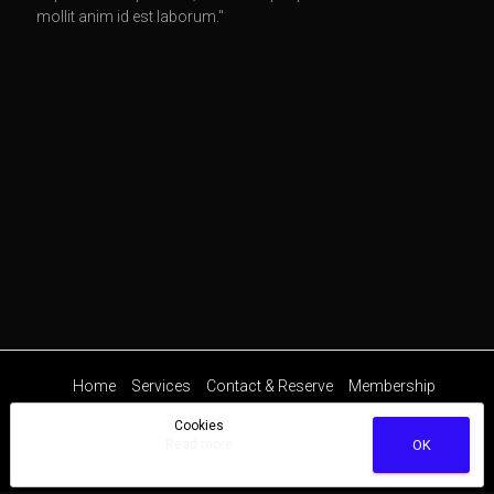
mollit anim id est laborum."
Home
Services
Contact & Reserve
Membership
Cookies
Read more
OK
ToS
|
Privacy
|
Disclaimer