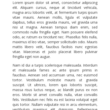
Lorem ipsum dolor sit amet, consectetur adipiscing
elit. Aliquam cursus, neque at tincidunt vehicula,
magna arcu lobortis velit, at fermentum turpis ipsum
vitae mauris. Aenean mollis, ligula et vulputate
dapibus, tellus eros gravida mauris, vel gravida urna
nisi ut magna. Aenean tempus diam enim, sed
commodo nulla fringilla eget. Nam posuere eleifend
odio, ac rutrum ex tincidunt nec. Phasellus felis nulla,
maximus id leo vitae, semper sollicitudin odio. Mauris
mattis libero velit, faucibus facilisis nunc egestas
vitae. Maecenas et justo placerat libero pulvinar
fringilla eget non augue.
Nam id dui a turpis scelerisque malesuada. Interdum
et malesuada fames ac ante ipsum primis in
faucibus. Aenean sed accumsan urna, nec euismod
tortor. Vestibulum molestie mauris ut gravida
suscipit. Ut ultrices, lorem quis lobortis suscipit,
massa risus luctus neque, ac blandit purus ex non
eros. Morbi sit amet convallis nulla, vitae convallis
felis. Vestibulum nec felis eu est lacinia volutpat eget
quis tortor. Nullam vulputate nisi in arcu elementum,
vestibulum maximus elit dignissim. Pellentesque