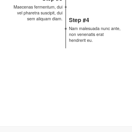
Lorem ipsum dolor sit amet,
consectetur adipiscing elit.
Step #2
Nullam cursus sapie
ac fringilla leo sagit
Step #3
Maecenas fermentum, dui
vel pharetra suscipit, dui
sem aliquam diam.
Step #4
Nam malesuada nun
non venenatis erat
hendrerit eu.