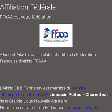
Affiliation Fédérale
Aikido et Aiki-Taiso : Le club est affilié à la Fédération
FFAAA est votre fédération
Française d’Aikido FFAAA
L’Aîkido Club Parthenay est membre du
Comité
interdépartemental FFAAA
Limousin Poitou - Charentes
et
de la Grande Ligue Nouvelle Aquitaire
Notre club est affilié à la Fédération
Française d’Aikido