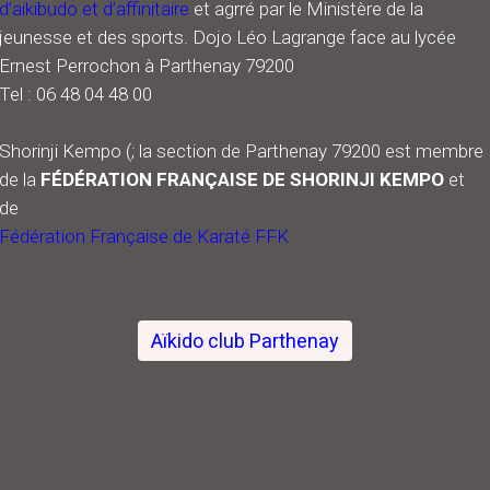
d’aikibudo et d’affinitaire
et agrré par le Ministère de la
jeunesse et des sports.
Dojo Léo Lagrange face au lycée
Ernest Perrochon à Parthenay 79200
Tel : 06 48 04 48 00
Shorinji Kempo (; la section de Parthenay 79200 est membre
de la
FÉDÉRATION FRANÇAISE DE SHORINJI KEMPO
et
de
Fédération Française de Karaté FFK
Aïkido club Parthenay