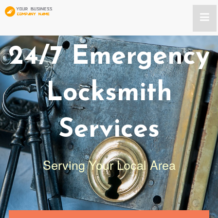
24/7 Emergency
Locksmith
Services
Serving Your Local Area