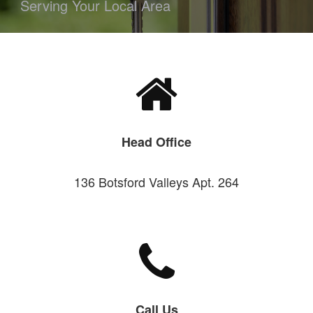
Serving Your Local Area
Head Office
136 Botsford Valleys Apt. 264
Call Us