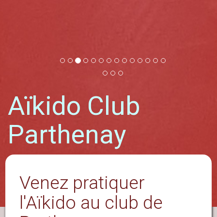
Aïkido Club
Parthenay
Un art martial, une philosophie, une
autre manière d'être
Venez pratiquer
l'Aïkido au club de