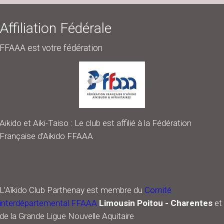
Aikido et Aiki-Taiso : Le club est affilié à la Fédération
Française d’Aikido FFAAA
L’Aîkido Club Parthenay est membre du
Comité
interdépartemental FFAAA
Limousin Poitou - Charentes
et
de la Grande Ligue Nouvelle Aquitaire