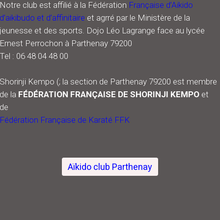
Notre club est affilié à la Fédération
Française d’Aikido
d’aikibudo et d’affinitaire
et agrré par le Ministère de la
jeunesse et des sports.
Dojo Léo Lagrange face au lycée
Ernest Perrochon à Parthenay 79200
Tel : 06 48 04 48 00
Shorinji Kempo (; la section de Parthenay 79200 est membre
de la
FÉDÉRATION FRANÇAISE DE SHORINJI KEMPO
et
de
Fédération Française de Karaté FFK
Aïkido club Parthenay