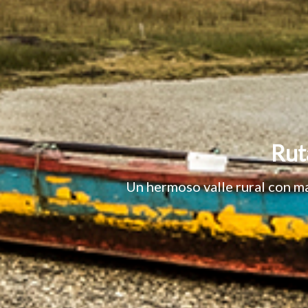
Rut
Un hermoso valle rural con ma