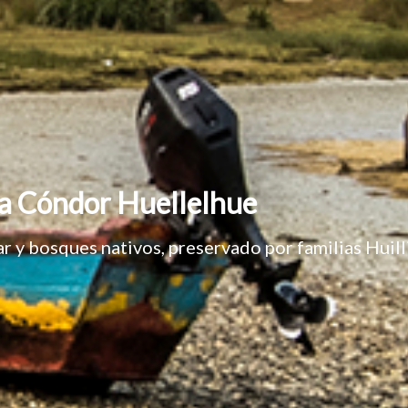
a Cóndor Huellelhue
r y bosques nativos, preservado por familias Huill